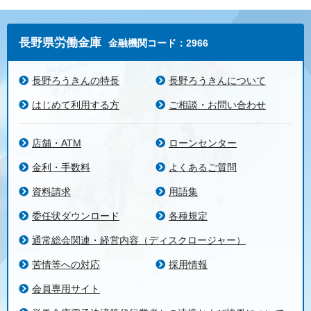
長野県労働金庫
金融機関コード：2966
長野ろうきんの特長
長野ろうきんについて
はじめて利用する方
ご相談・お問い合わせ
店舗・ATM
ローンセンター
金利・手数料
よくあるご質問
資料請求
用語集
委任状ダウンロード
各種規定
通常総会関連・経営内容（ディスクロージャー）
苦情等への対応
採用情報
会員専用サイト