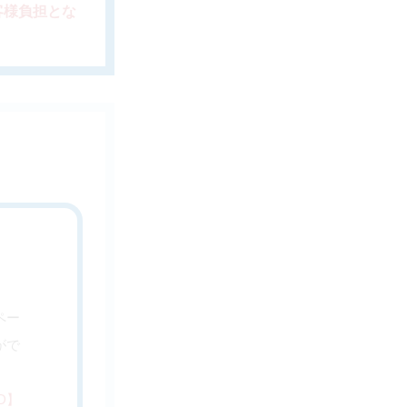
客様負担とな
ペー
がで
D】