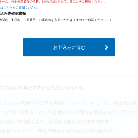
ネーム、相手先業者等の名称、日付が明記されていることをご確認ください。
細はこちらをご確認ください。
振込み先確認書類
機関名、支店名、口座番号、口座名義を入力いただきますのでご確認ください。）
みありがとうございます。
お申込みに進む
みにあたり、「ご利用いただける方」を確認くださ
ての項目を満たす方がご利用になれます。
ろうきんの普通預金口座を保有している方、もしくはご融資承認後
までの間に長野ろうきんの普通預金口座開設お手続きを行う予定の
時年齢が満18歳以上で、完済時年齢が満81歳未満の方
内定者向けローン：申込時年齢が満18歳以上満30歳未満