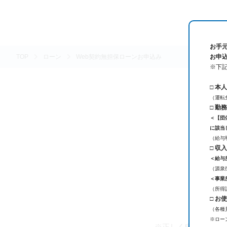
お手
TOP
ローン
Web契約無担保ローンお申込み
お申
※下
□ 本
（運転
□ 勤
＜【団
に該当
（給与
□ 収
＜給与
（源泉
＜事業
（所得
入
□ お
（各種
※ロー
※正しく申込みが完