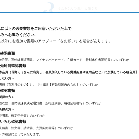
長野ろうきん
長野県労働金庫 金融機関コード：2966
元に以下の必要書類をご用意いただいた上で
込みへお進みください。
記以外にも追加で書類のアップロードをお願いする場合があります。
人確認書類
免許証、運転経歴証明書、マイナンバーカード、在留カード、特別永住者証明書）のいずれか
務先所属確認書類
体会員（長野ろうきんに出資し、会員加入している労働組合や互助会など）に所属している組合員】
Web契約無担保ローン
お申込
しない方＞
明細【直近月のもの】）、（社員証【有効期限内のもの】）のいずれか
入確認書類
所得の方＞
徴収票、住民税課税決定通知書、所得証明書、納税証明書等）のいずれか
所得の方＞
証明書、確定申告書）のいずれか
力
同意事項
確認
お申込み
使いみち確認書類
見積書、注文書、請求書、売買契約書等）のいずれか
ンの種類によって異なります。
了できないことがありますので、ブラウザの戻る・進むボタンを利