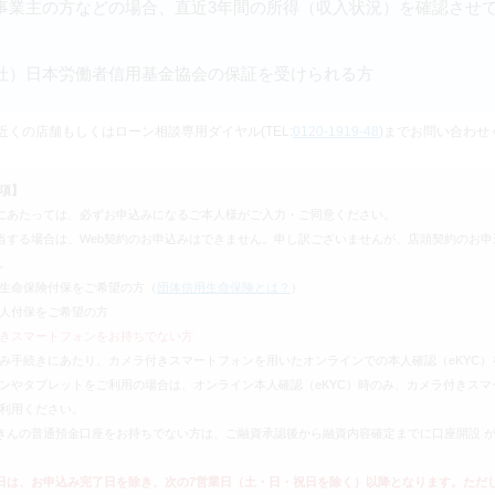
事業主の方などの場合、直近3年間の所得（収入状況）を確認させ
社）日本労働者信用基金協会の保証を受けられる方
近くの店舗もしくはローン相談専用ダイヤル(TEL:
0120-1919-48
)までお問い合わせ
項】
にあたっては、必ずお申込みになるご本人様がご入力・ご同意ください。
当する場合は、Web契約のお申込みはできません。申し訳ございませんが、店頭契約のお申
。
生命保険付保をご希望の方（
団体信用生命保険とは？
）
人付保をご希望の方
きスマートフォンをお持ちでない方
手続きにあたり、カメラ付きスマートフォンを用いたオンラインでの本人確認（eKYC）
やタブレットをご利用の場合は、オンライン本人確認（eKYC）時のみ、カメラ付きスマ
利用ください。
きんの普通預金口座をお持ちでない方は、ご融資承認後から融資内容確定までに口座開設 
日は、お申込み完了日を除き、次の7営業日（土・日・祝日を除く）以降となります。ただ