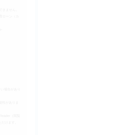
できません。
育ローン（カ
-
ない場合があり
能性がありま
eader（閲覧
ただけます。