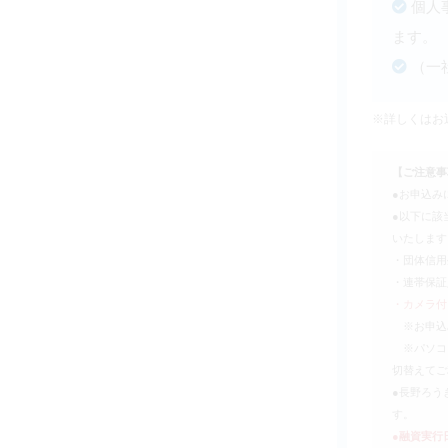
個人
ます。
（一
※詳しくはお
【ご注意事
●お申込み
●以下に該
いたします
・団体信用
・連帯保証
・カメラ付
※お申込み
※パソコン
切替えてご
●長野ろう
す。
●融資実行