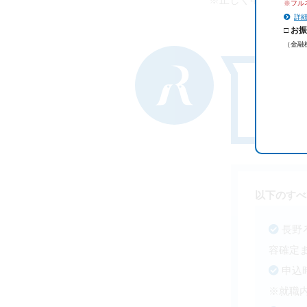
※フル
詳
□ お
（金融
お申込
お申込
以下のすべ
長野
容確定
申込
※就職