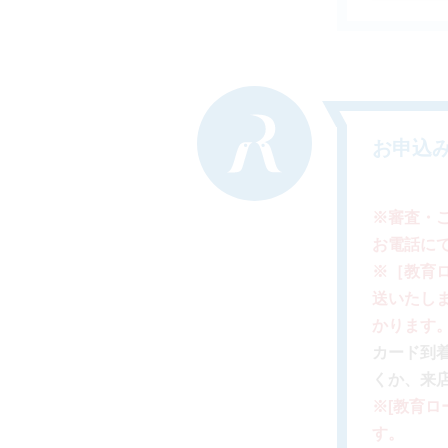
お申込
※審査・
お電話に
※［教育
送いたし
かります
カード到
くか、来
※[教育
す。