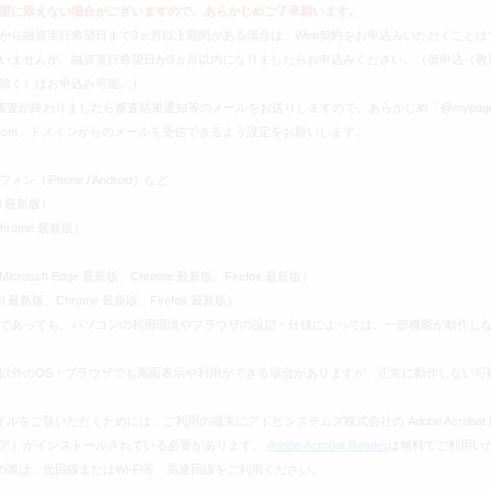
望に添えない場合がございますので、あらかじめご了承願います。
から融資実行希望日まで3ヵ月以上期間がある場合は、Web契約をお申込みいただくことは
いませんが、融資実行希望日が3ヵ月以内になりましたらお申込みください。（仮申込（教
除く）はお申込み可能。）
審査が終わりましたら審査結果通知等のメールをお送りしますので、あらかじめ「@mypage
ank.com」ドメインからのメールを受信できるよう設定をお願いします。
ン（iPhone / Android）など
ri 最新版）
（Chrome 最新版）
Microsoft Edge 最新版、Chrome 最新版、Firefox 最新版）
ari 最新版、Chrome 最新版、Firefox 最新版）
であっても、パソコンの利用環境やブラウザの設定・仕様によっては、一部機能が動作し
以外のOS・ブラウザでも画面表示や利用ができる場合がありますが、正常に動作しない可
イルをご覧いただくためには、ご利用の端末にアドビシステムズ株式会社の Adobe Acrobat R
ア）がインストールされている必要があります。
Adobe Acrobat Reader
は無料でご利用い
の際は、光回線またはWi-Fi等、高速回線をご利用ください。