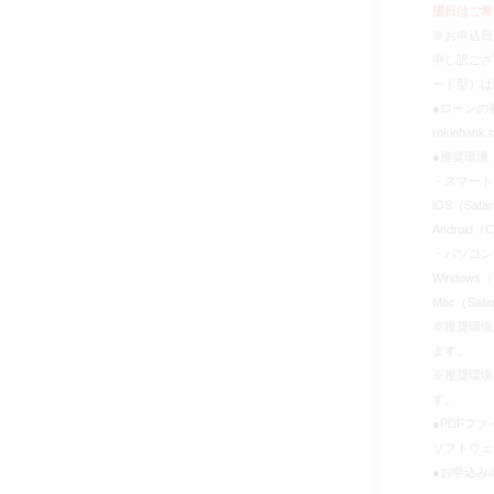
望日はご希
※お申込日
申し訳ござ
ード型）は
●ローンの
rokinb
●推奨環境
・スマートフォ
iOS（Safa
Android
・パソコン
Windows（
Mac（Saf
※推奨環境
ます。
※推奨環境
す。
●PDFファ
ソフトウェ
●お申込み