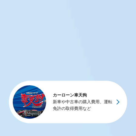
カーローン車天狗
新車や中古車の購入費用、運転
免許の取得費用など