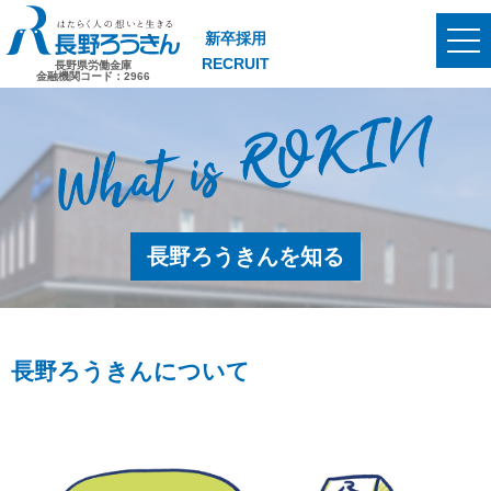
新卒採用
togg
RECRUIT
navi
長野県労働金庫
長野ろうきん
金融機関コード：2966
長野ろうきんを知る
長野ろうきんについて