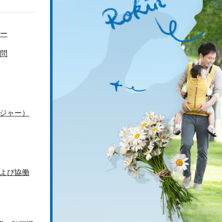
ー
問
ジャー）
よび協働