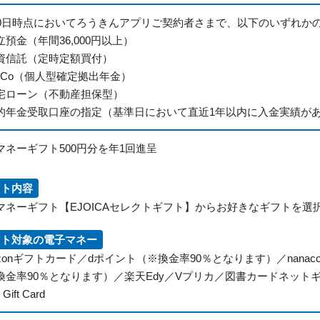
30日時点においてろうきんアプリご契約者さまで、以下のいずれか
立預金（年間36,000円以上）
資信託（定時定額買付）
DeCo（個人型確定拠出年金）
宅ローン（不動産担保型）
的年金受取口座の指定（基準日において直近1年以内に入金実績が
マネーギフト500円分を年1回進呈
フト内容
マネーギフト【EJOICAセレクトギフト】からお好きなギフトを選
フト対象の電子マネー
zonギフトカード／dポイント（※換金率90％となります）／nanaco／
換金率90％となります）／楽天Edy／Vプリカ／図書カードネットギフト／
 Gift Card