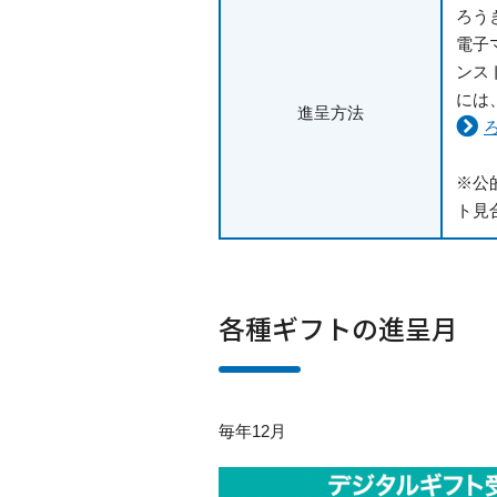
ろう
電子
ンス
には
進呈方法
※公
ト見
各種ギフトの進呈月
毎年12月