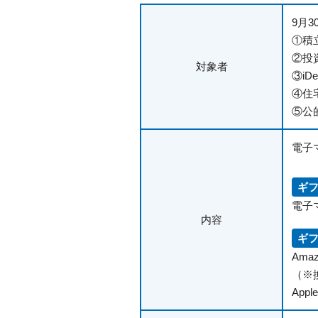
9月
①積
②投
対象者
③i
④住
⑤公
電子
ギ
電子
内容
ギ
Ama
（※
Apple