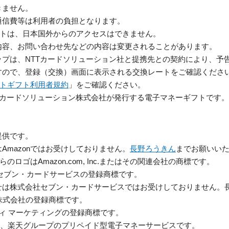
きません。
通信費等は利用者の負担となります。
サイトは、日本国外からのアクセスはできません。
内容、お問い合わせ先などの内容は変更されることがあります。
プは、NTTカードソリューション社と提携先との契約により、予
すので、登録（交換）画面に表示される交換レートをご確認くださ
レクトギフト利用者規約
」をご確認ください。
NTTカードソリューション株式会社が発行する電子マネーギフトです。
提供です。
Amazonではお受けしておりません。
長野ろうきん
までお願いい
びそれらのロゴはAmazon.com, Inc.またはその関連会社の商標です。
社セブン・カードサービスの登録商標です。
せは株式会社セブン・カードサービスではお受けしておりません。
株式会社の登録商標です。
ティ マーケティングの登録商標です。
は、楽天グループのプリペイド型電子マネーサービスです。