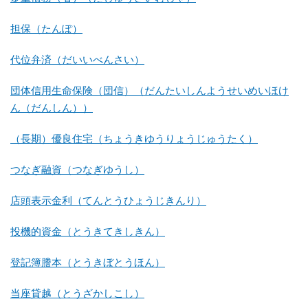
担保（たんぽ）
代位弁済（だいいべんさい）
団体信用生命保険（団信）（だんたいしんようせいめいほけ
ん（だんしん））
（長期）優良住宅（ちょうきゆうりょうじゅうたく）
つなぎ融資（つなぎゆうし）
店頭表示金利（てんとうひょうじきんり）
投機的資金（とうきてきしきん）
登記簿謄本（とうきぼとうほん）
当座貸越（とうざかしこし）