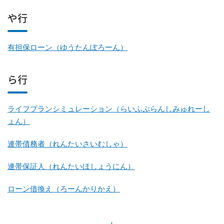
や行
有担保ローン（ゆうたんぽろーん）
ら行
ライフプランシミュレーション（らいふぷらんしみゅれーし
ょん）
連帯債務者（れんたいさいむしゃ）
連帯保証人（れんたいほしょうにん）
ローン借換え（ろーんかりかえ）