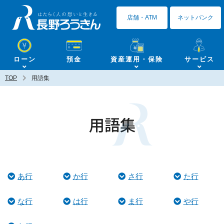
長野ろうきん
店舗・ATM
ネットバンク
ローン
預金
資産運用・保険
サービス
TOP
用語集
用語集
あ行
か行
さ行
た行
な行
は行
ま行
や行