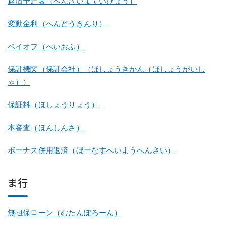
返済予定表（へんさいよていひょう）
変動金利（へんどうきんり）
ペイオフ（ぺいおふ）
保証機関（保証会社）（ほしょうきかん（ほしょうがいし
ゃ））
保証料（ほしょうりょう）
本審査（ほんしんさ）
ボーナス併用返済（ぼーなすへいようへんさい）
ま行
無担保ローン（むたんぽろーん）