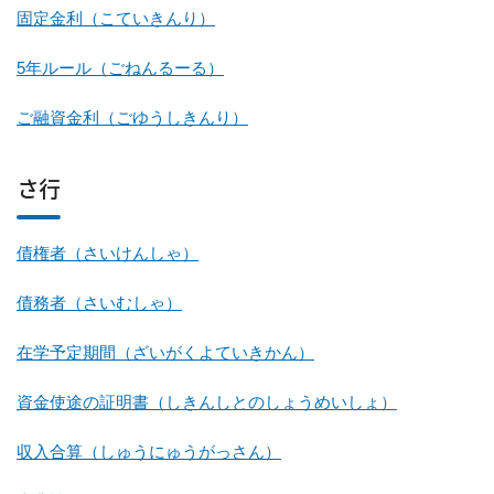
固定金利（こていきんり）
5年ルール（ごねんるーる）
ご融資金利（ごゆうしきんり）
さ行
債権者（さいけんしゃ）
債務者（さいむしゃ）
在学予定期間（ざいがくよていきかん）
資金使途の証明書（しきんしとのしょうめいしょ）
収入合算（しゅうにゅうがっさん）