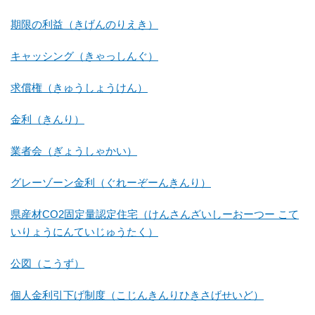
期限の利益（きげんのりえき）
キャッシング（きゃっしんぐ）
求償権（きゅうしょうけん）
金利（きんり）
業者会（ぎょうしゃかい）
グレーゾーン金利（ぐれーぞーんきんり）
県産材CO2固定量認定住宅（けんさんざいしーおーつー こて
いりょうにんていじゅうたく）
公図（こうず）
個人金利引下げ制度（こじんきんりひきさげせいど）