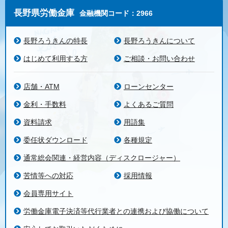
長野県労働金庫
金融機関コード：2966
長野ろうきんの特長
長野ろうきんについて
はじめて利用する方
ご相談・お問い合わせ
店舗・ATM
ローンセンター
金利・手数料
よくあるご質問
資料請求
用語集
委任状ダウンロード
各種規定
通常総会関連・経営内容（ディスクロージャー）
苦情等への対応
採用情報
会員専用サイト
労働金庫電子決済等代行業者との連携および協働について