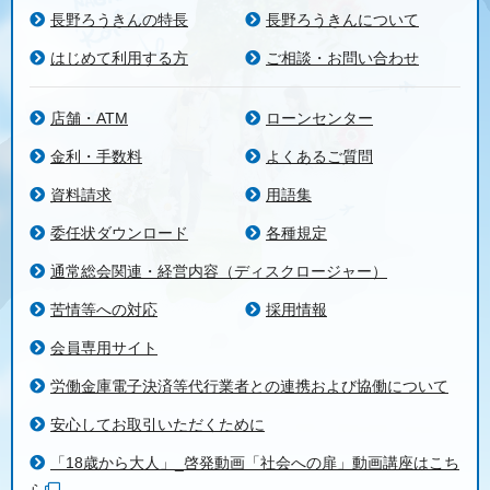
長野ろうきんの特長
長野ろうきんについて
はじめて利用する方
ご相談・お問い合わせ
店舗・ATM
ローンセンター
金利・手数料
よくあるご質問
資料請求
用語集
委任状ダウンロード
各種規定
通常総会関連・経営内容（ディスクロージャー）
苦情等への対応
採用情報
会員専用サイト
労働金庫電子決済等代行業者との連携および協働について
安心してお取引いただくために
「18歳から大人」_啓発動画「社会への扉」動画講座はこち