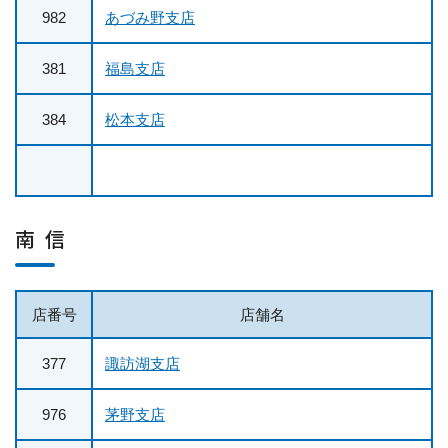
982
あづみ野支店
381
福島支店
384
松本支店
南 信
店番号
店舗名
377
諏訪湖支店
976
茅野支店