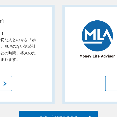
0年
案！
大切な人との今を「ゆ
択。無理のない返済計
族との時間、将来のた
生まれます。