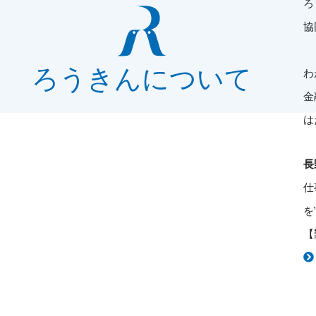
ろ
協
ろうきんについて
わ
金
は
長
仕
を
【