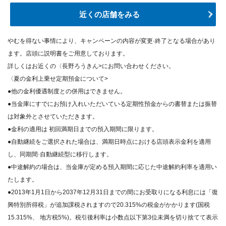
近くの店舗をみる
やむを得ない事情により、キャンペーンの内容が変更·終了となる場合があり
ます。店頭に説明書をご用意しております。
詳しくはお近くの〈長野ろうきん>にお問い合わせください。
〈夏の金利上乗せ定期預金について>
●他の金利優遇制度との併用はできません。
●当金庫にすでにお預け入れいただいている定期性預金からの書替または振替
は対象外とさせていただきます。
●金利の適用は 初回満期日までの預入期間に限ります。
●自動継続をご選択された場合は、満期日時点における店頭表示金利を適用
し、同期間·自動継続型に移行します。
●中途解約の場合は、当金庫が定める預入期間に応じた中途解約利率を適用い
たします。
●2013年1月1日から2037年12月31日までの間にお受取りになる利息には「復
興特別所得税」が追加課税されますので20.315%の税金がかかります(国税
15.315%、 地方税5%)。税引後利率は小数点以下第3位未満を切り捨てて表示