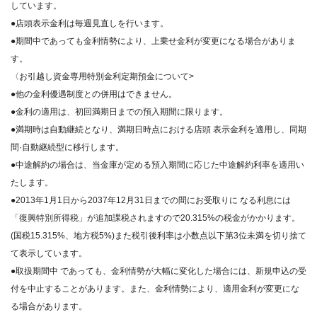
しています。
●店頭表示金利は毎週見直しを行います。
●期間中であっても金利情勢により、上乗せ金利が変更になる場合がありま
す。
〈お引越し資金専用特別金利定期預金について>
●他の金利優遇制度との併用はできません。
●金利の適用は、初回満期日までの預入期間に限ります。
●満期時は自動継続となり、満期日時点における店頭 表示金利を適用し、同期
間·自動継続型に移行します。
●中途解約の場合は、当金庫が定める預入期間に応じた中途解約利率を適用い
たします。
●2013年1月1日から2037年12月31日までの間にお受取りに なる利息には
「復興特別所得税」が追加課税されますので20.315%の税金がかかります。
(国税15.315%、地方税5%)また税引後利率は小数点以下第3位未満を切り捨て
て表示しています。
●取扱期間中 であっても、金利情勢が大幅に変化した場合には、新規申込の受
付を中止することがあります。また、金利情勢により、適用金利が変更にな
る場合があります。