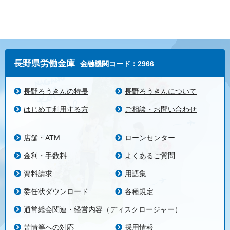
長野県労働金庫
金融機関コード：2966
長野ろうきんの特長
長野ろうきんについて
はじめて利用する方
ご相談・お問い合わせ
店舗・ATM
ローンセンター
金利・手数料
よくあるご質問
資料請求
用語集
委任状ダウンロード
各種規定
通常総会関連・経営内容（ディスクロージャー）
苦情等への対応
採用情報