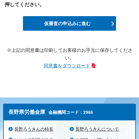
③融資のお申込や継続的なご利用等に際しての判
押してください。
断、および預金取引や融資取引等における期日管理
等、継続的なお取引における管理のため
仮審査の申込みに進む
④適合性の原則等に照らした判断等、金融商品やサ
ービスの提供にかかる妥当性の判断のため
⑤個人情報を加盟する個人信用情報機関に提供する
等、適切な業務の遂行に必要な範囲で第三者に提供
※上記の同意書は印刷してお客様のお手元に保存してくださ
するため
い。
⑥市場調査、ならびにデータ分析やアンケートの実
同意書をダウンロード
施等による金融商品やサービスの研究および開発の
ため
⑦他の事業者等から個人情報の処理の全部または一
部について委託された場合等において、委託された
当該業務を適切に遂行するため
長野県労働金庫
⑧お客さまとの契約や法律等に基づく権利の行使や
金融機関コード：2966
義務の履行、およびその他お客さまとのお取引を適
切かつ円滑に履行するため
長野ろうきんの特長
長野ろうきんについて
⑨各種お取引の解約やお取引解約後の事後管理のた