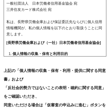
一般社団法人 日本労働者信用基金協会 宛
三井住友カード株式会社 宛
私は、長野県労働金庫および保証委託先ならびに個人信用
情報機関が、私の個人情報を以下のとおり取扱うことに同
意します。
[長野県労働金庫および（一社）日本労働者信用基金協会]
個人情報の収集・保有と利用目的
当金庫および保証委託先は次の目的のために、保護
措置を講じて1.(4)のお客さまの個人情報を収集・保
上記の「個人情報の収集・保有・利用・提供に関する同意
有・利用します。
書」および
「反社会的勢力ではないことの表明・確約に関する同意」
①各種金融商品の口座開設等、金融商品やサービス
の申込の受付のため
をご確認いただき、
②法律等に基づくご本人さまの確認等や、申込商
同意いただける場合は「仮審査の申込みに進む」ボタンを
品・サービスをご利用いただく資格等の確認のため