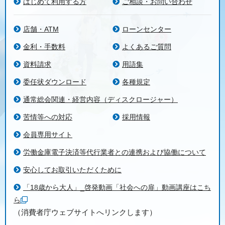
はじめて利用する方
ご相談・お問い合わせ
め
当金庫および保証委託先が次の目的で、お客さまの
店舗・ATM
ローンセンター
個人情報を利用することがあります。
金利・手数料
よくあるご質問
①ダイレクトメール発送等、金融商品やサービスに
関する各種ご提案
資料請求
用語集
②提携会社等の商品やサービスの各種ご提案
委任状ダウンロード
各種規定
当金庫は、お客さまの所属する当金庫の会員団体
通常総会関連・経営内容（ディスクロージャー）
（労働組合等）との間でお客さまの個人情報を共同
利用する覚書を締結している場合に、当該会員団体
苦情等への対応
採用情報
（労働組合等）と共同利用するために1.(4)のお客さ
会員専用サイト
まの個人情報を収集・保有・利用します。
労働金庫電子決済等代行業者との連携および協働について
※共同利用する個人データは、本票末尾の「個人情
報の共同利用」②に記載しています。
安心してお取引いただくために
当金庫および保証委託先は、保護措置を講じて、次
「18歳から大人」_啓発動画「社会への扉」動画講座はこち
のお客さまの個人情報を収集、保有します。なお、
ら
与信後の管理において、お客さまの住所等の特定の
（消費者庁ウェブサイトへリンクします）
ために戸籍謄本等を取得して利用する場合がありま