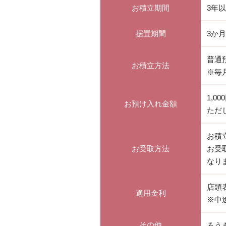
お積立期間
3年
据置期間
3か
普通
お積立方法
※毎
1,0
お預け入れ金額
ただ
お積
お受取方法
お受
なり
店頭
適用金利
※中
その他
ろう