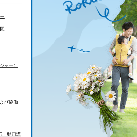
ー
問
ジャー）
よび協働
扉」動画講