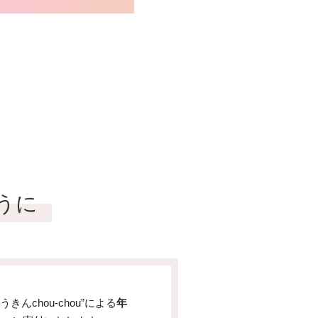
うに
chou-chou”による
年