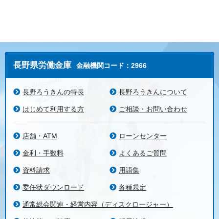
長野県労働金庫
金融機関コード：2966
長野ろうきんの特長
長野ろうきんについて
はじめて利用する方
ご相談・お問い合わせ
店舗・ATM
ローンセンター
金利・手数料
よくあるご質問
資料請求
用語集
委任状ダウンロード
各種規定
通常総会関連・経営内容（ディスクロージャー）