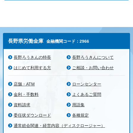
長野県労働金庫
金融機関コード：2966
長野ろうきんの特長
長野ろうきんについて
はじめて利用する方
ご相談・お問い合わせ
店舗・ATM
ローンセンター
金利・手数料
よくあるご質問
資料請求
用語集
委任状ダウンロード
各種規定
通常総会関連・経営内容（ディスクロージャー）