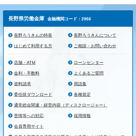
長野県労働金庫
金融機関コード：2966
長野ろうきんの特長
長野ろうきんについて
はじめて利用する方
ご相談・お問い合わせ
店舗・ATM
ローンセンター
金利・手数料
よくあるご質問
資料請求
用語集
委任状ダウンロード
各種規定
通常総会関連・経営内容（ディスクロージャー）
苦情等への対応
採用情報
会員専用サイト