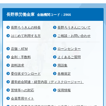
長野県労働金庫
金融機関コード：2966
長野ろうきんの特長
長野ろうきんについて
はじめて利用する方
ご相談・お問い合わせ
店舗・ATM
ローンセンター
金利・手数料
よくあるご質問
資料請求
用語集
委任状ダウンロード
各種規定
通常総会関連・経営内容（ディスクロージャー）
苦情等への対応
採用情報
会員専用サイト