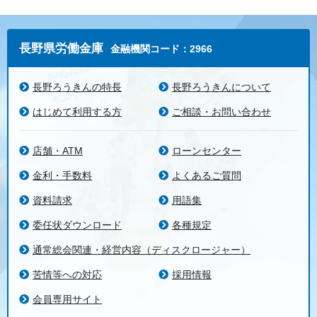
長野県労働金庫
金融機関コード：2966
長野ろうきんの特長
長野ろうきんについて
はじめて利用する方
ご相談・お問い合わせ
店舗・ATM
ローンセンター
金利・手数料
よくあるご質問
資料請求
用語集
委任状ダウンロード
各種規定
通常総会関連・経営内容（ディスクロージャー）
苦情等への対応
採用情報
会員専用サイト