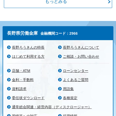
もっとみる
長野県労働金庫
金融機関コード：2966
長野ろうきんの特長
長野ろうきんについて
はじめて利用する方
ご相談・お問い合わせ
店舗・ATM
ローンセンター
金利・手数料
よくあるご質問
資料請求
用語集
委任状ダウンロード
各種規定
通常総会関連・経営内容（ディスクロージャー）
苦情等への対応
採用情報