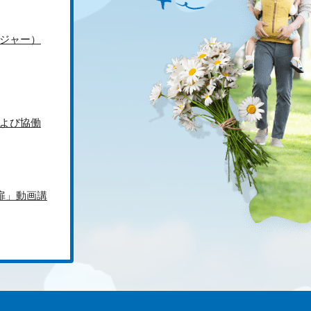
ジャー）
よび協働
扉」動画講