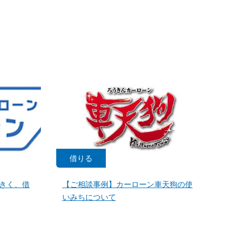
借りる
きく、借
【ご相談事例】カーローン車天狗の使
いみちについて