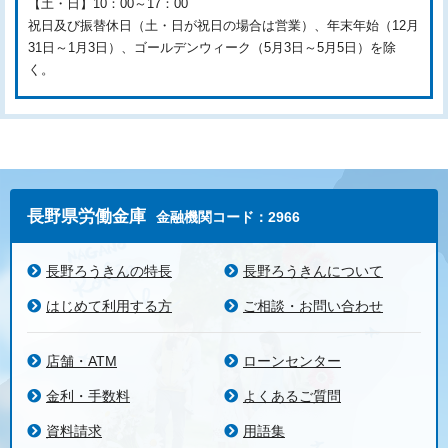
【土・日】10：00～17：00
祝日及び振替休日（土・日が祝日の場合は営業）、年末年始（12月
31日～1月3日）、ゴールデンウィーク（5月3日～5月5日）を除
く。
長野県労働金庫
金融機関コード：2966
長野ろうきんの特長
長野ろうきんについて
はじめて利用する方
ご相談・お問い合わせ
店舗・ATM
ローンセンター
金利・手数料
よくあるご質問
資料請求
用語集