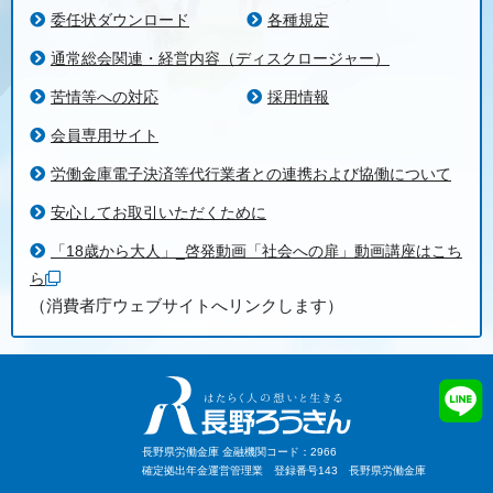
委任状ダウンロード
各種規定
通常総会関連・経営内容（ディスクロージャー）
苦情等への対応
採用情報
会員専用サイト
労働金庫電子決済等代行業者との連携および協働について
安心してお取引いただくために
「18歳から大人」_啓発動画「社会への扉」動画講座はこち
ら
（消費者庁ウェブサイトへリンクします）
長野県労働金庫 金融機関コード：2966
確定拠出年金運営管理業 登録番号143 長野県労働金庫