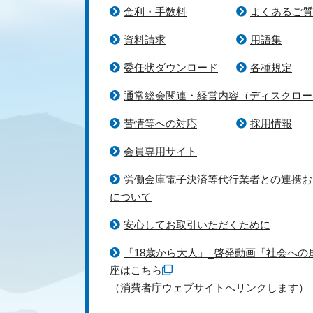
金利・手数料
よくあるご質
資料請求
用語集
委任状ダウンロード
各種規定
通常総会関連・経営内容（ディスクロー
苦情等への対応
採用情報
会員専用サイト
労働金庫電子決済等代行業者との連携お
について
安心してお取引いただくために
「18歳から大人」_啓発動画「社会への
座はこちら
（消費者庁ウェブサイトへリンクします）