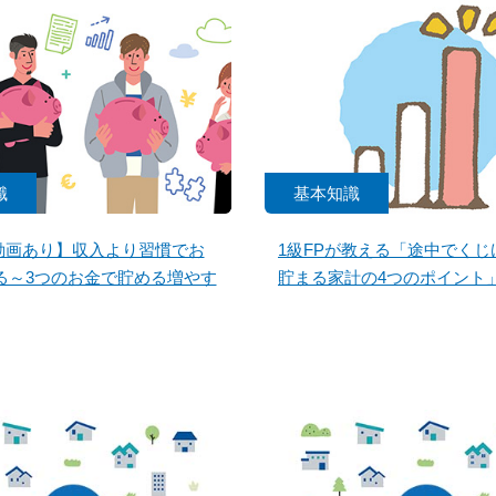
識
基本知識
【動画あり】収入より習慣でお
1級FPが教える「途中でくじ
る～3つのお金で貯める増やす
貯まる家計の4つのポイント