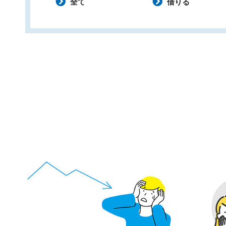
全て
借りる