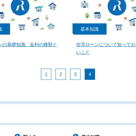
識
基本知識
ンの基礎知識。金利の種類と
住宅ローンについて知ってお
いこと
1
2
3
4