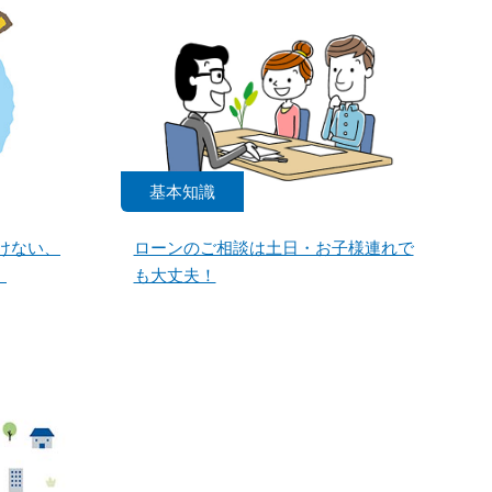
基本知識
けない、
ローンのご相談は土日・お子様連れで
」
も大丈夫！