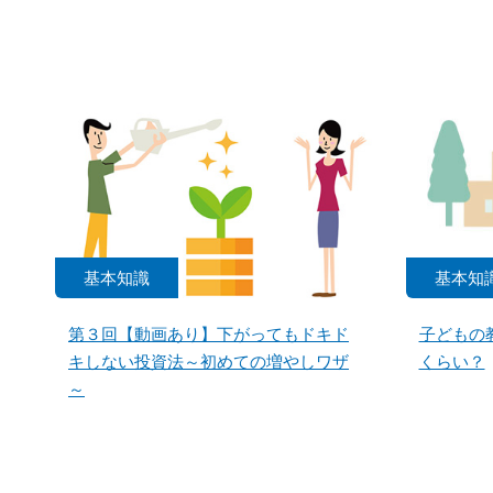
基本知識
基本知
第３回【動画あり】下がってもドキド
子どもの
キしない投資法～初めての増やしワザ
くらい？
～