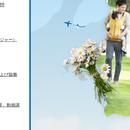
問
ジャー）
よび協働
扉」動画講