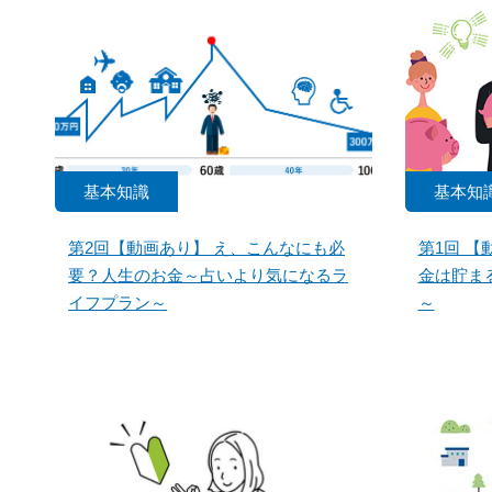
基本知識
基本知
第2回【動画あり】 え、こんなにも必
第1回 
要？人生のお金～占いより気になるラ
金は貯ま
イフプラン～
～