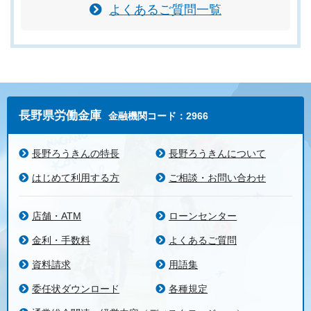
よくあるご質問一覧
長野県労働金庫
金融機関コード：2966
長野ろうきんの特長
長野ろうきんについて
はじめて利用する方
ご相談・お問い合わせ
店舗・ATM
ローンセンター
金利・手数料
よくあるご質問
資料請求
用語集
委任状ダウンロード
各種規定