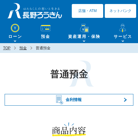
長野ろうきん
店舗・ATM
ネットバンク
ローン
預金
資産運用・保険
サービス
TOP
預金
普通預金
普通預金
金利情報
商品内容