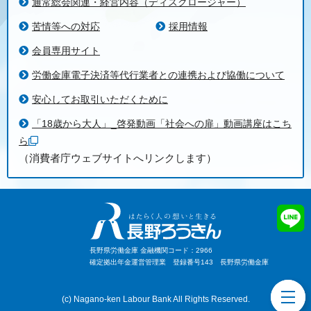
通常総会関連・経営内容（ディスクロージャー）
苦情等への対応
採用情報
会員専用サイト
労働金庫電子決済等代行業者との連携および協働について
安心してお取引いただくために
「18歳から大人」_啓発動画「社会への扉」動画講座はこち
ら
（消費者庁ウェブサイトへリンクします）
長野県労働金庫 金融機関コード：2966
確定拠出年金運営管理業 登録番号143 長野県労働金庫
toggl
(c) Nagano-ken Labour Bank All Rights Reserved.
navig