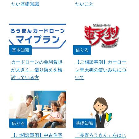
たい基礎知識
たいこと
基本知識
借りる
カードローンの金利負担
【ご相談事例】カーロー
が大きく、借り換えを検
ン車天狗の使いみちにつ
討している方
いて
借りる
基礎知識
【ご相談事例】中古住宅
「長野ろうきん」をはじ