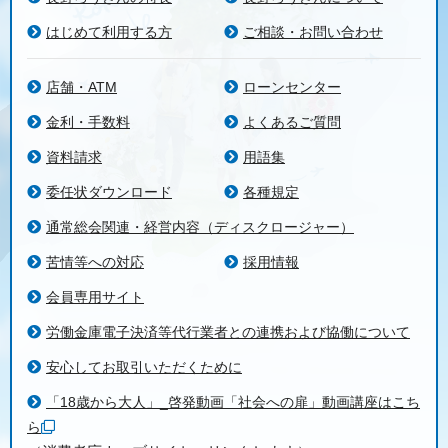
はじめて利用する方
ご相談・お問い合わせ
店舗・ATM
ローンセンター
金利・手数料
よくあるご質問
資料請求
用語集
委任状ダウンロード
各種規定
通常総会関連・経営内容（ディスクロージャー）
苦情等への対応
採用情報
会員専用サイト
労働金庫電子決済等代行業者との連携および協働について
安心してお取引いただくために
「18歳から大人」_啓発動画「社会への扉」動画講座はこち
ら