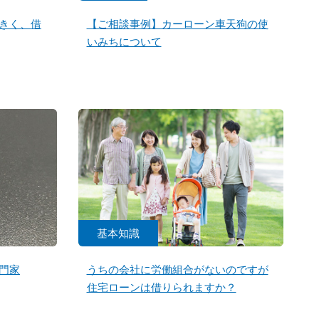
きく、借
【ご相談事例】カーローン車天狗の使
いみちについて
基本知識
門家
うちの会社に労働組合がないのですが
住宅ローンは借りられますか？