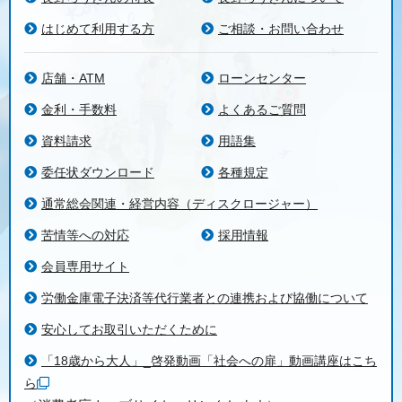
はじめて利用する方
ご相談・お問い合わせ
店舗・ATM
ローンセンター
金利・手数料
よくあるご質問
資料請求
用語集
委任状ダウンロード
各種規定
通常総会関連・経営内容（ディスクロージャー）
苦情等への対応
採用情報
会員専用サイト
労働金庫電子決済等代行業者との連携および協働について
安心してお取引いただくために
「18歳から大人」_啓発動画「社会への扉」動画講座はこち
ら