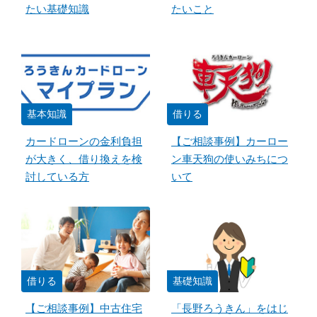
たい基礎知識
たいこと
基本知識
借りる
カードローンの金利負担
【ご相談事例】カーロー
が大きく、借り換えを検
ン車天狗の使いみちにつ
討している方
いて
借りる
基礎知識
【ご相談事例】中古住宅
「長野ろうきん」をはじ