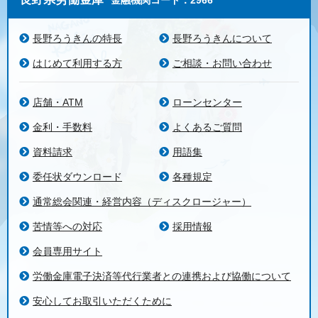
金融機関コード：2966
長野ろうきんの特長
長野ろうきんについて
はじめて利用する方
ご相談・お問い合わせ
店舗・ATM
ローンセンター
金利・手数料
よくあるご質問
資料請求
用語集
委任状ダウンロード
各種規定
通常総会関連・経営内容（ディスクロージャー）
苦情等への対応
採用情報
会員専用サイト
労働金庫電子決済等代行業者との連携および協働について
安心してお取引いただくために