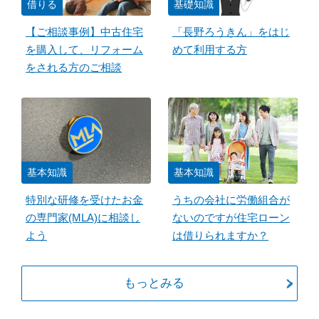
借りる
基礎知識
【ご相談事例】中古住宅
「長野ろうきん」をはじ
を購入して、リフォーム
めて利用する方
をされる方のご相談
基本知識
基本知識
特別な研修を受けたお金
うちの会社に労働組合が
の専門家(MLA)に相談し
ないのですが住宅ローン
よう
は借りられますか？
もっとみる