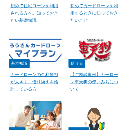
初めて住宅ローンを利用
初めてカードローンを利
される方へ。知っておき
用するときに知っておき
たい基礎知識
たいこと
基本知識
借りる
カードローンの金利負担
【ご相談事例】カーロー
が大きく、借り換えを検
ン車天狗の使いみちにつ
討している方
いて