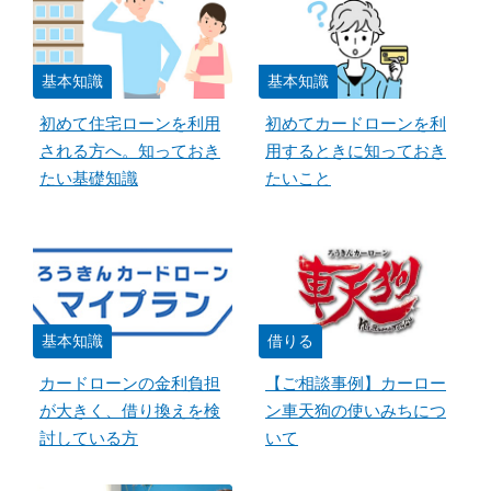
基本知識
基本知識
初めて住宅ローンを利用
初めてカードローンを利
される方へ。知っておき
用するときに知っておき
たい基礎知識
たいこと
基本知識
借りる
カードローンの金利負担
【ご相談事例】カーロー
が大きく、借り換えを検
ン車天狗の使いみちにつ
討している方
いて