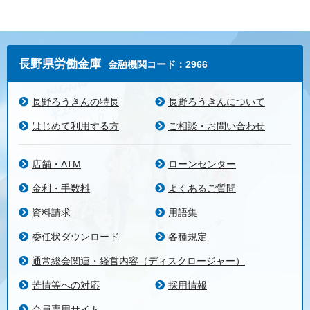
長野県労働金庫
金融機関コード：2966
長野ろうきんの特長
長野ろうきんについて
はじめて利用する方
ご相談・お問い合わせ
店舗・ATM
ローンセンター
金利・手数料
よくあるご質問
資料請求
用語集
委任状ダウンロード
各種規定
通常総会関連・経営内容（ディスクロージャー）
苦情等への対応
採用情報
会員専用サイト