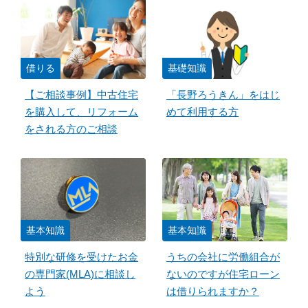
借りる
基礎知識
【ご相談事例】中古住宅
「長野ろうきん」をはじ
を購入して、リフォーム
めて利用する方
をされる方のご相談
基本知識
基本知識
特別な研修を受けたお金
うちの会社に労働組合が
の専門家(MLA)に相談し
ないのですが住宅ローン
よう
は借りられますか？