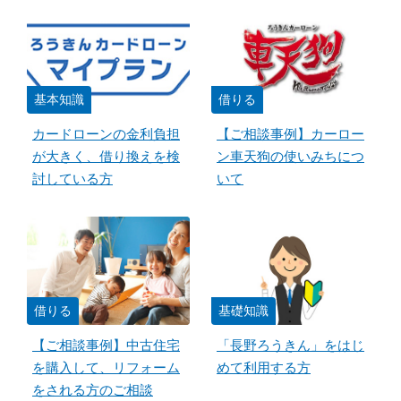
基本知識
借りる
カードローンの金利負担
【ご相談事例】カーロー
が大きく、借り換えを検
ン車天狗の使いみちにつ
討している方
いて
借りる
基礎知識
【ご相談事例】中古住宅
「長野ろうきん」をはじ
を購入して、リフォーム
めて利用する方
をされる方のご相談