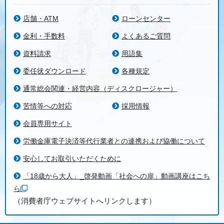
店舗・ATM
ローンセンター
金利・手数料
よくあるご質問
資料請求
用語集
委任状ダウンロード
各種規定
通常総会関連・経営内容（ディスクロージャー）
苦情等への対応
採用情報
会員専用サイト
労働金庫電子決済等代行業者との連携および協働について
安心してお取引いただくために
「18歳から大人」_啓発動画「社会への扉」動画講座はこち
ら
（消費者庁ウェブサイトへリンクします）