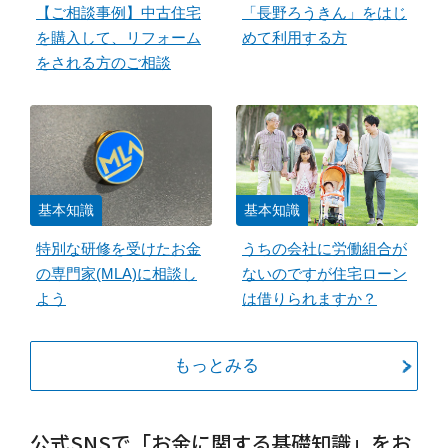
【ご相談事例】中古住宅
「長野ろうきん」をはじ
を購入して、リフォーム
めて利用する方
をされる方のご相談
基本知識
基本知識
特別な研修を受けたお金
うちの会社に労働組合が
の専門家(MLA)に相談し
ないのですが住宅ローン
よう
は借りられますか？
もっとみる
公式SNSで「お金に関する基礎知識」をお