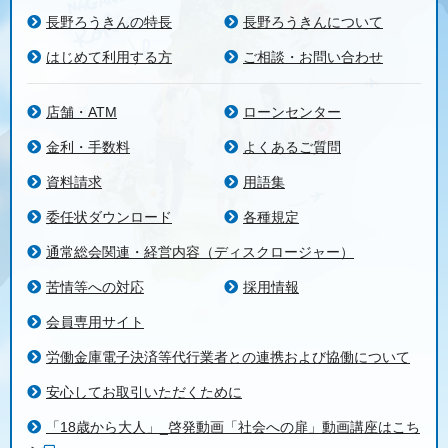
長野ろうきんの特長
長野ろうきんについて
はじめて利用する方
ご相談・お問い合わせ
店舗・ATM
ローンセンター
金利・手数料
よくあるご質問
資料請求
用語集
委任状ダウンロード
各種規定
通常総会関連・経営内容（ディスクロージャー）
苦情等への対応
採用情報
会員専用サイト
労働金庫電子決済等代行業者との連携および協働について
安心してお取引いただくために
「18歳から大人」_啓発動画「社会への扉」動画講座はこち