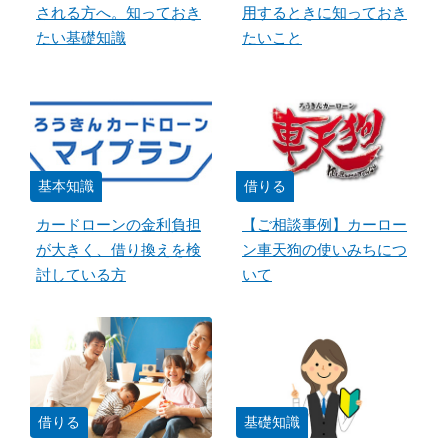
される方へ。知っておき
用するときに知っておき
たい基礎知識
たいこと
基本知識
借りる
カードローンの金利負担
【ご相談事例】カーロー
が大きく、借り換えを検
ン車天狗の使いみちにつ
討している方
いて
借りる
基礎知識