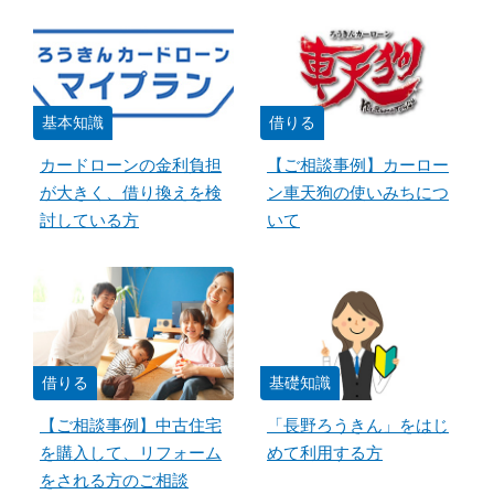
基本知識
借りる
カードローンの金利負担
【ご相談事例】カーロー
が大きく、借り換えを検
ン車天狗の使いみちにつ
討している方
いて
借りる
基礎知識
【ご相談事例】中古住宅
「長野ろうきん」をはじ
を購入して、リフォーム
めて利用する方
をされる方のご相談