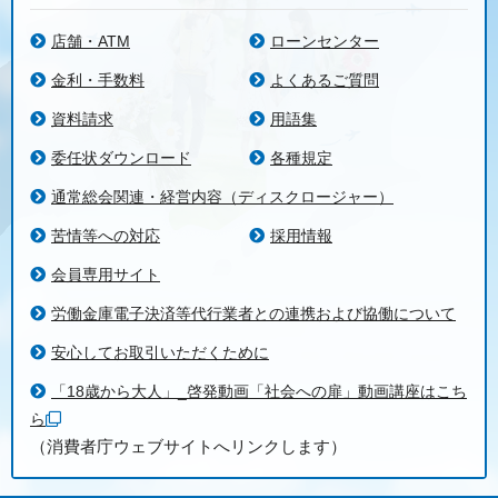
店舗・ATM
ローンセンター
金利・手数料
よくあるご質問
資料請求
用語集
委任状ダウンロード
各種規定
通常総会関連・経営内容（ディスクロージャー）
苦情等への対応
採用情報
会員専用サイト
労働金庫電子決済等代行業者との連携および協働について
安心してお取引いただくために
「18歳から大人」_啓発動画「社会への扉」動画講座はこち
ら
（消費者庁ウェブサイトへリンクします）