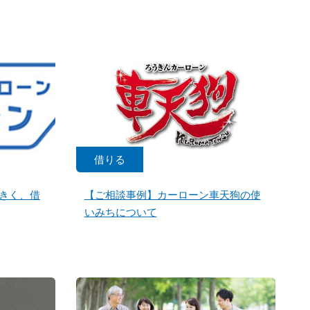
借りる
きく、借
【ご相談事例】カーローン車天狗の使
いみちについて