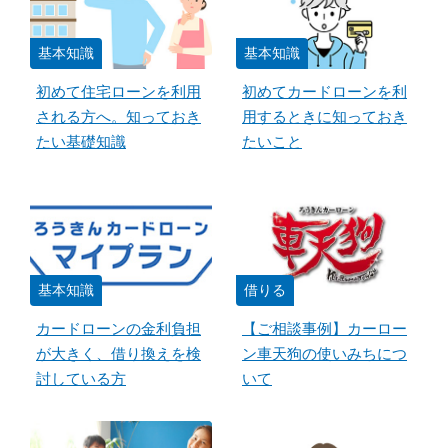
基本知識
基本知識
初めて住宅ローンを利用
初めてカードローンを利
される方へ。知っておき
用するときに知っておき
たい基礎知識
たいこと
基本知識
借りる
カードローンの金利負担
【ご相談事例】カーロー
が大きく、借り換えを検
ン車天狗の使いみちにつ
討している方
いて