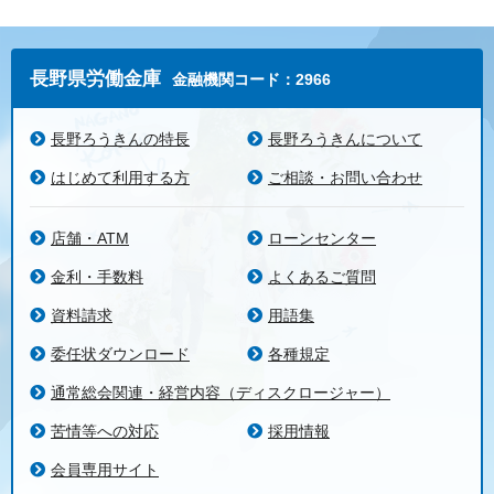
長野県労働金庫
金融機関コード：2966
長野ろうきんの特長
長野ろうきんについて
はじめて利用する方
ご相談・お問い合わせ
店舗・ATM
ローンセンター
金利・手数料
よくあるご質問
資料請求
用語集
委任状ダウンロード
各種規定
通常総会関連・経営内容（ディスクロージャー）
苦情等への対応
採用情報
会員専用サイト