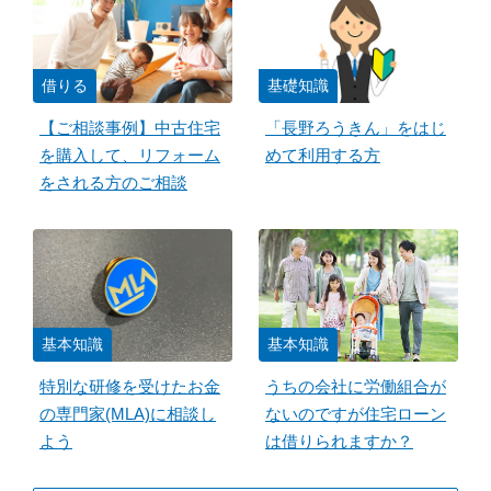
借りる
基礎知識
【ご相談事例】中古住宅
「長野ろうきん」をはじ
を購入して、リフォーム
めて利用する方
をされる方のご相談
基本知識
基本知識
特別な研修を受けたお金
うちの会社に労働組合が
の専門家(MLA)に相談し
ないのですが住宅ローン
よう
は借りられますか？