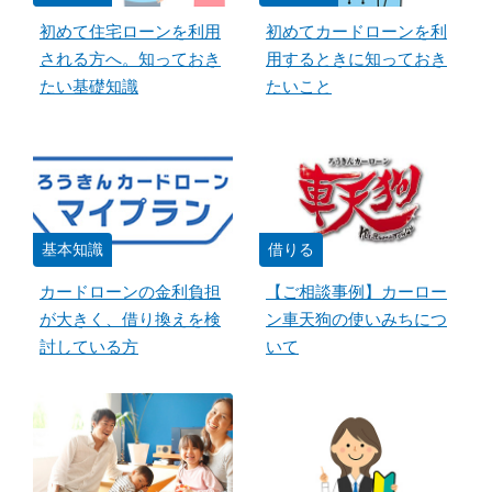
初めて住宅ローンを利用
初めてカードローンを利
される方へ。知っておき
用するときに知っておき
たい基礎知識
たいこと
基本知識
借りる
カードローンの金利負担
【ご相談事例】カーロー
が大きく、借り換えを検
ン車天狗の使いみちにつ
討している方
いて