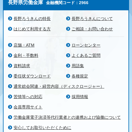
長野県労働金庫
金融機関コード：2966
長野ろうきんの特長
長野ろうきんについて
はじめて利用する方
ご相談・お問い合わせ
店舗・ATM
ローンセンター
金利・手数料
よくあるご質問
資料請求
用語集
委任状ダウンロード
各種規定
通常総会関連・経営内容（ディスクロージャー）
苦情等への対応
採用情報
会員専用サイト
労働金庫電子決済等代行業者との連携および協働について
安心してお取引いただくために