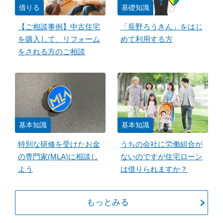
借りる
基礎知識
【ご相談事例】中古住宅
「長野ろうきん」をはじ
を購入して、リフォーム
めて利用する方
をされる方のご相談
基本知識
基本知識
特別な研修を受けたお金
うちの会社に労働組合が
の専門家(MLA)に相談し
ないのですが住宅ローン
よう
は借りられますか？
もっとみる