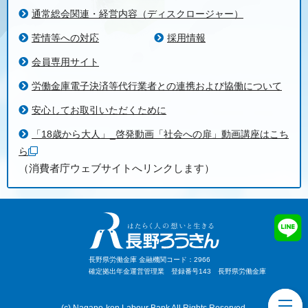
通常総会関連・経営内容（ディスクロージャー）
苦情等への対応
採用情報
会員専用サイト
労働金庫電子決済等代行業者との連携および協働について
安心してお取引いただくために
「18歳から大人」_啓発動画「社会への扉」動画講座はこち
ら
（消費者庁ウェブサイトへリンクします）
長野県労働金庫 金融機関コード：2966
確定拠出年金運営管理業 登録番号143 長野県労働金庫
toggl