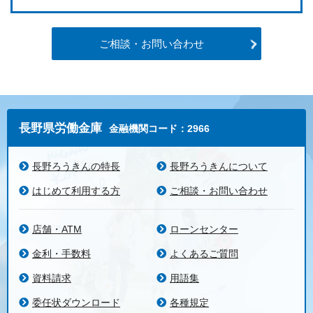
ご相談・お問い合わせ
長野県労働金庫
金融機関コード：2966
長野ろうきんの特長
長野ろうきんについて
はじめて利用する方
ご相談・お問い合わせ
店舗・ATM
ローンセンター
金利・手数料
よくあるご質問
資料請求
用語集
委任状ダウンロード
各種規定