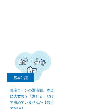
基本知識
住宅ローンの返済額、本当
に大丈夫？「返せる」だけ
で決めていませんか【教え
てMLA】