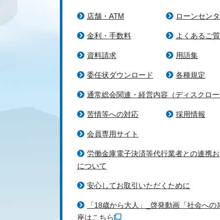
店舗・ATM
ローンセンタ
金利・手数料
よくあるご質
資料請求
用語集
委任状ダウンロード
各種規定
通常総会関連・経営内容（ディスクロー
苦情等への対応
採用情報
会員専用サイト
労働金庫電子決済等代行業者との連携お
について
安心してお取引いただくために
「18歳から大人」_啓発動画「社会への
座はこちら