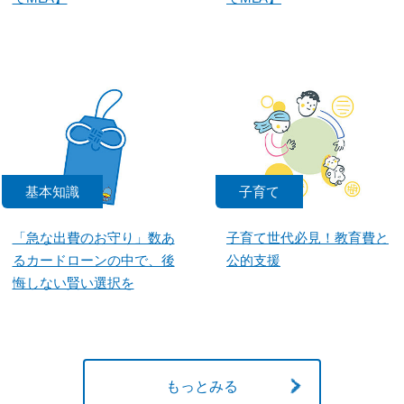
基本知識
子育て
「急な出費のお守り」数あ
子育て世代必見！教育費と
るカードローンの中で、後
公的支援
悔しない賢い選択を
もっとみる