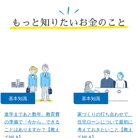
もっと知りたいお金のこと
基本知識
基本知識
進学まであと数年。教育費
家づくりの打ち合わせで、
の準備で「今から」できる
住宅ローンについて最初に
ことはありますか？【教え
考えておきたいこと【教え
てMLA】
てMLA】