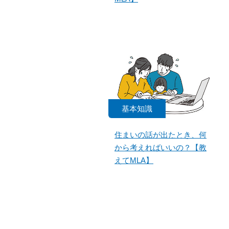
基本知識
住まいの話が出たとき、何
から考えればいいの？【教
えてMLA】