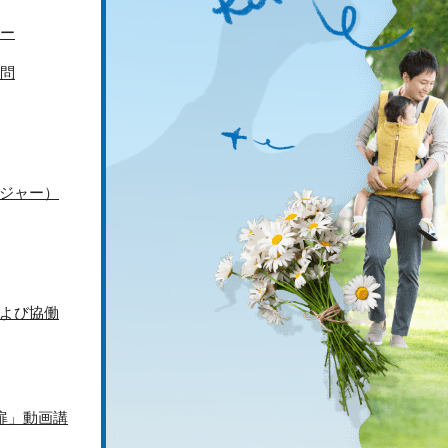
ー
問
ジャー）
よび協働
扉」動画講