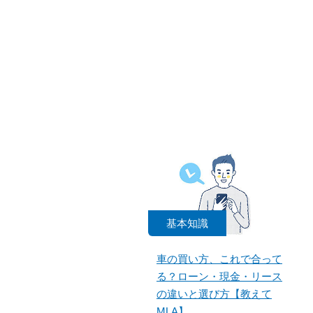
基本知識
車の買い方、これで合って
る？ローン・現金・リース
の違いと選び方【教えて
MLA】