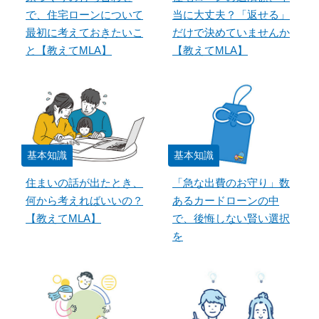
で、住宅ローンについて
当に大丈夫？「返せる」
最初に考えておきたいこ
だけで決めていませんか
と【教えてMLA】
【教えてMLA】
基本知識
基本知識
住まいの話が出たとき、
「急な出費のお守り」数
何から考えればいいの？
あるカードローンの中
【教えてMLA】
で、後悔しない賢い選択
を