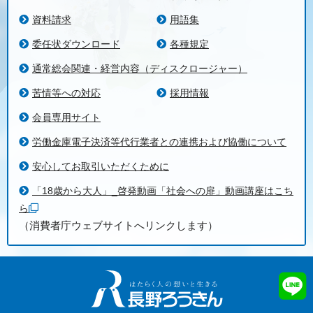
資料請求
用語集
委任状ダウンロード
各種規定
通常総会関連・経営内容（ディスクロージャー）
苦情等への対応
採用情報
会員専用サイト
労働金庫電子決済等代行業者との連携および協働について
安心してお取引いただくために
「18歳から大人」_啓発動画「社会への扉」動画講座はこち
ら
（消費者庁ウェブサイトへリンクします）