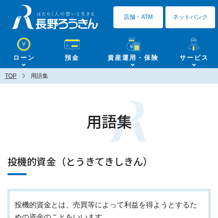
長野ろうきん
店舗・ATM
ネットバンク
ローン
預金
資産運用・保険
サービス
TOP
用語集
用語集
投機的資金（とうきてきしきん）
投機的資金とは、売買等によって利益を得ようとするた
めの資金のことをいいます。