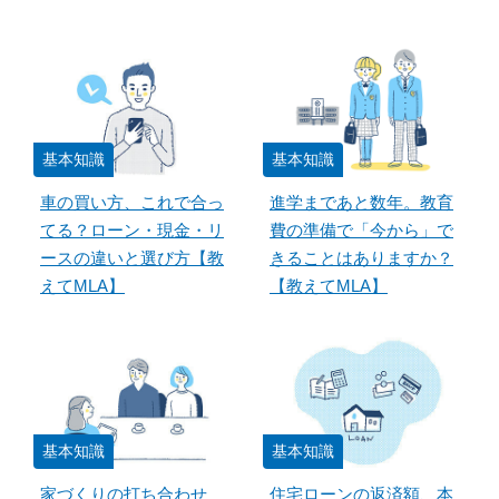
基本知識
基本知識
車の買い方、これで合っ
進学まであと数年。教育
てる？ローン・現金・リ
費の準備で「今から」で
ースの違いと選び方【教
きることはありますか？
えてMLA】
【教えてMLA】
基本知識
基本知識
家づくりの打ち合わせ
住宅ローンの返済額、本