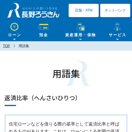
長野ろうきん
店舗・ATM
ネットバンク
ローン
預金
資産運用・保険
サービス
TOP
用語集
用語集
返済比率（へんさいひりつ）
住宅ローンなどを借りる際の基準として返済比率と呼ば
れるものがあります。これは、ローンによる年間の返済