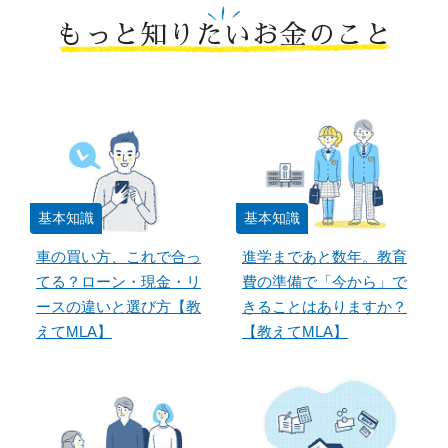
もっと知りたいお金のこと
基本知識
基本知識
車の買い方、これで合っ
進学まであと数年。教育
てる？ローン・現金・リ
費の準備で「今から」で
ースの違いと選び方【教
きることはありますか？
えてMLA】
【教えてMLA】