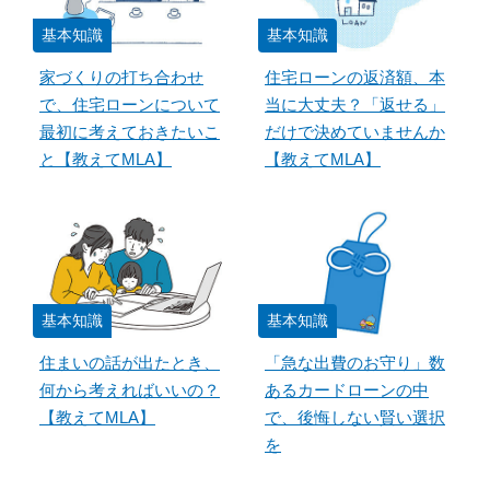
基本知識
基本知識
家づくりの打ち合わせ
住宅ローンの返済額、本
で、住宅ローンについて
当に大丈夫？「返せる」
最初に考えておきたいこ
だけで決めていませんか
と【教えてMLA】
【教えてMLA】
基本知識
基本知識
住まいの話が出たとき、
「急な出費のお守り」数
何から考えればいいの？
あるカードローンの中
【教えてMLA】
で、後悔しない賢い選択
を