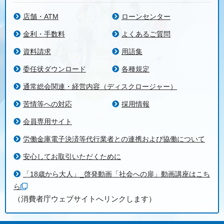
店舗・ATM
ローンセンター
金利・手数料
よくあるご質問
資料請求
用語集
委任状ダウンロード
各種規定
通常総会関連・経営内容（ディスクロージャー）
苦情等への対応
採用情報
会員専用サイト
労働金庫電子決済等代行業者との連携および協働について
安心してお取引いただくために
「18歳から大人」_啓発動画「社会への扉」動画講座はこち
ら
（消費者庁ウェブサイトへリンクします）