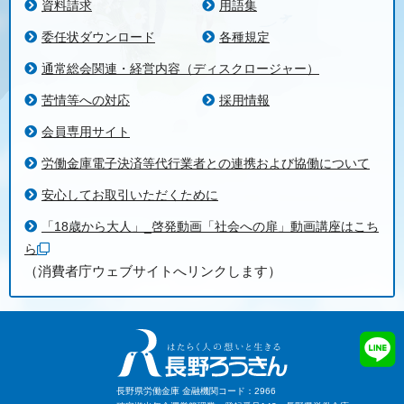
資料請求
用語集
委任状ダウンロード
各種規定
通常総会関連・経営内容（ディスクロージャー）
苦情等への対応
採用情報
会員専用サイト
労働金庫電子決済等代行業者との連携および協働について
安心してお取引いただくために
「18歳から大人」_啓発動画「社会への扉」動画講座はこち
ら
（消費者庁ウェブサイトへリンクします）
長野県労働金庫 金融機関コード：2966