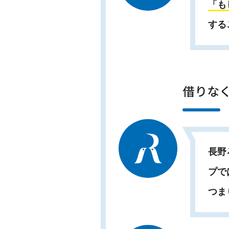
「も
する
借りなく
長野
プで
つま