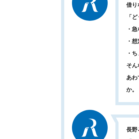
借り
「ど
・急
・想
・ち
そん
あわ
か。
長野