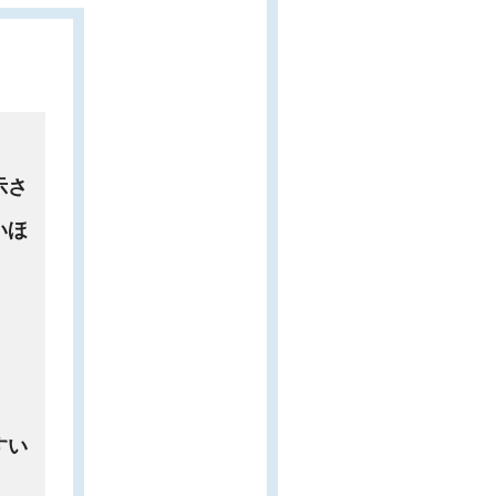
示さ
いほ
すい