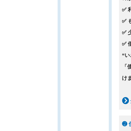
✅
✅
✅
✅
“
「
け
❷