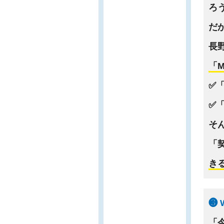
ろ
だ
長
「
✅
✅
そ
「
きる
❸
「