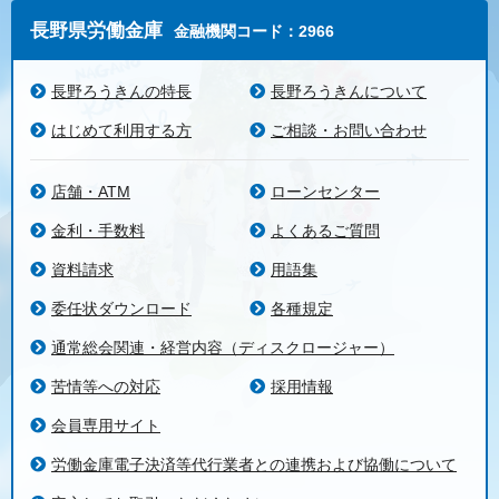
長野県労働金庫
金融機関コード：2966
長野ろうきんの特長
長野ろうきんについて
はじめて利用する方
ご相談・お問い合わせ
店舗・ATM
ローンセンター
金利・手数料
よくあるご質問
資料請求
用語集
委任状ダウンロード
各種規定
通常総会関連・経営内容（ディスクロージャー）
苦情等への対応
採用情報
会員専用サイト
労働金庫電子決済等代行業者との連携および協働について