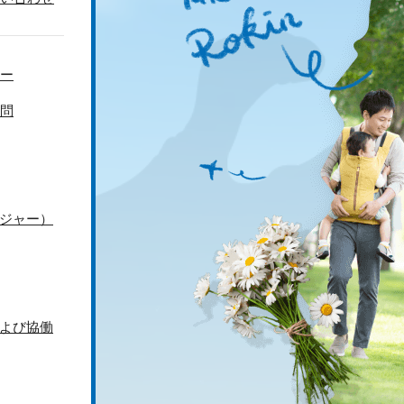
ー
問
ジャー）
よび協働