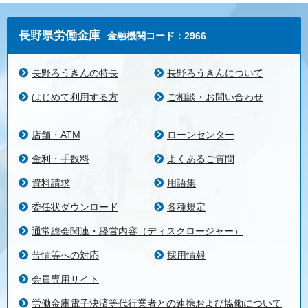
長野県労働金庫
金融機関コード：2966
長野ろうきんの特長
長野ろうきんについて
はじめて利用する方
ご相談・お問い合わせ
店舗・ATM
ローンセンター
金利・手数料
よくあるご質問
資料請求
用語集
委任状ダウンロード
各種規定
通常総会関連・経営内容（ディスクロージャー）
苦情等への対応
採用情報
会員専用サイト
労働金庫電子決済等代行業者との連携および協働について