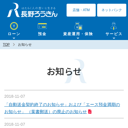
長野ろうきん
店舗・ATM
ネットバンク
ローン
預金
資産運用・保険
サービス
TOP
お知らせ
お知らせ
2018-11-07
「自動送金契約終了のお知らせ」および「エース預金満期の
お知らせ」 （葉書郵送）の廃止のお知らせ
2018-11-07