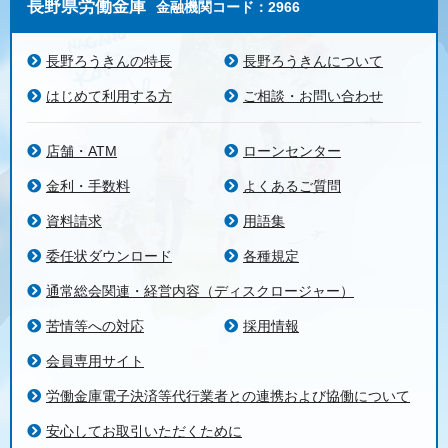
長野県労働金庫
金融機関コード：2966
長野ろうきんの特長
長野ろうきんについて
はじめて利用する方
ご相談・お問い合わせ
店舗・ATM
ローンセンター
金利・手数料
よくあるご質問
資料請求
用語集
委任状ダウンロード
各種規定
通常総会関連・経営内容（ディスクロージャー）
苦情等への対応
採用情報
会員専用サイト
労働金庫電子決済等代行業者との連携および協働について
安心してお取引いただくために