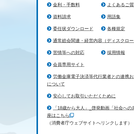
金利・手数料
よくあるご質
資料請求
用語集
委任状ダウンロード
各種規定
通常総会関連・経営内容（ディスクロー
苦情等への対応
採用情報
会員専用サイト
労働金庫電子決済等代行業者との連携お
について
安心してお取引いただくために
「18歳から大人」_啓発動画「社会への
座はこちら
（消費者庁ウェブサイトへリンクします）