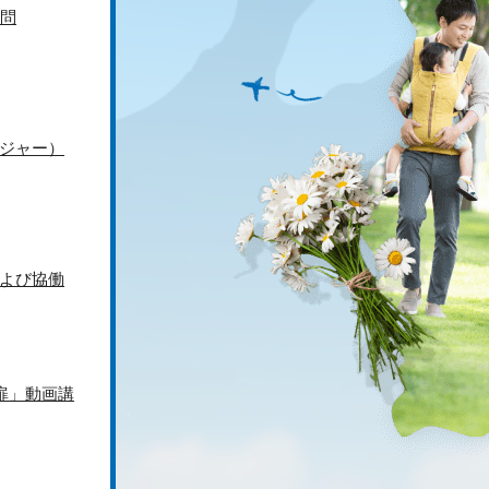
問
ジャー）
よび協働
扉」動画講