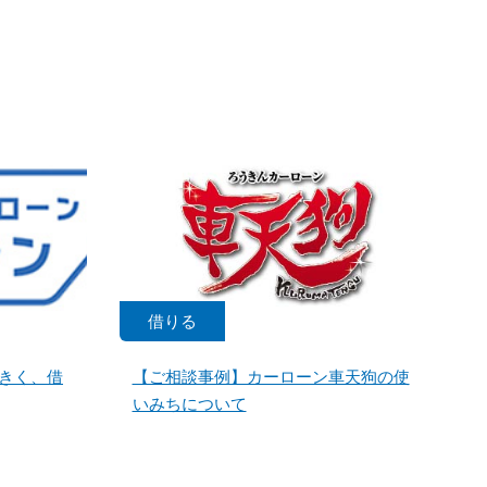
借りる
きく、借
【ご相談事例】カーローン車天狗の使
いみちについて