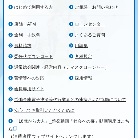
はじめて利用する方
ご相談・お問い合わせ
店舗・ATM
ローンセンター
金利・手数料
よくあるご質問
資料請求
用語集
委任状ダウンロード
各種規定
通常総会関連・経営内容（ディスクロージャー）
苦情等への対応
採用情報
会員専用サイト
労働金庫電子決済等代行業者との連携および協働について
安心してお取引いただくために
「18歳から大人」_啓発動画「社会への扉」動画講座はこち
ら
（消費者庁ウェブサイトへリンクします）