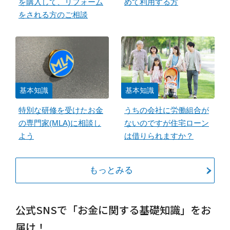
を購入して、リフォーム
めて利用する方
をされる方のご相談
基本知識
基本知識
特別な研修を受けたお金
うちの会社に労働組合が
の専門家(MLA)に相談し
ないのですが住宅ローン
よう
は借りられますか？
もっとみる
公式SNSで「お金に関する基礎知識」をお
届け！