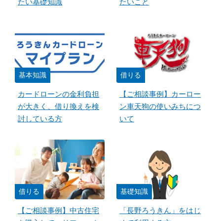
たい基礎知識
たいこと
基本知識
借りる
カードローンの金利負担
【ご相談事例】カーロー
が大きく、借り換えを検
ン車天狗の使いみちにつ
討している方
いて
借りる
基礎知識
【ご相談事例】中古住宅
「長野ろうきん」をはじ