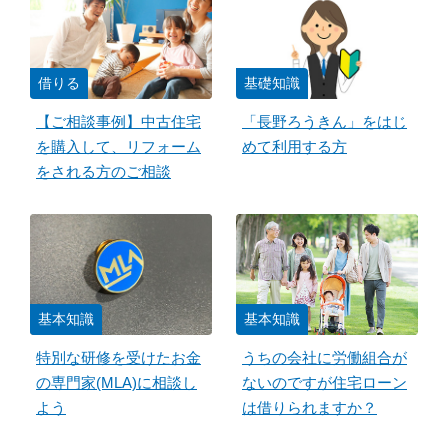
借りる
基礎知識
【ご相談事例】中古住宅
「長野ろうきん」をはじ
を購入して、リフォーム
めて利用する方
をされる方のご相談
基本知識
基本知識
特別な研修を受けたお金
うちの会社に労働組合が
の専門家(MLA)に相談し
ないのですが住宅ローン
よう
は借りられますか？