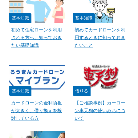
基本知識
基本知識
初めて住宅ローンを利用
初めてカードローンを利
される方へ。知っておき
用するときに知っておき
たい基礎知識
たいこと
基本知識
借りる
カードローンの金利負担
【ご相談事例】カーロー
が大きく、借り換えを検
ン車天狗の使いみちにつ
討している方
いて