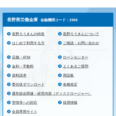
長野県労働金庫
金融機関コード：2966
長野ろうきんの特長
長野ろうきんについて
はじめて利用する方
ご相談・お問い合わせ
店舗・ATM
ローンセンター
金利・手数料
よくあるご質問
資料請求
用語集
委任状ダウンロード
各種規定
通常総会関連・経営内容（ディスクロージャー）
苦情等への対応
採用情報
会員専用サイト