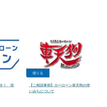
借りる
きく、借
【ご相談事例】カーローン車天狗の使
いみちについて