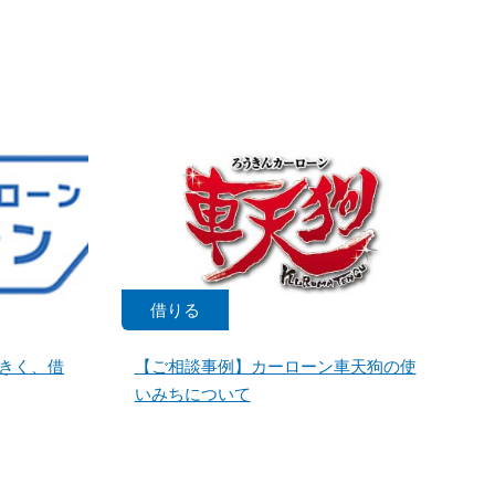
借りる
きく、借
【ご相談事例】カーローン車天狗の使
いみちについて